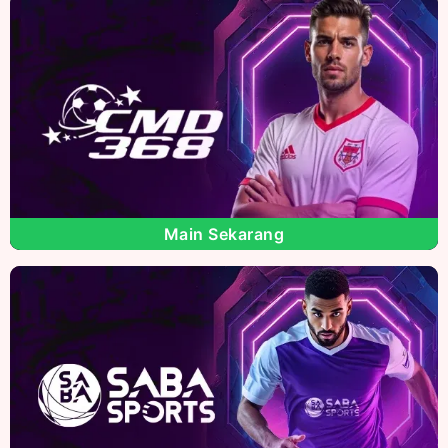
Main Sekarang