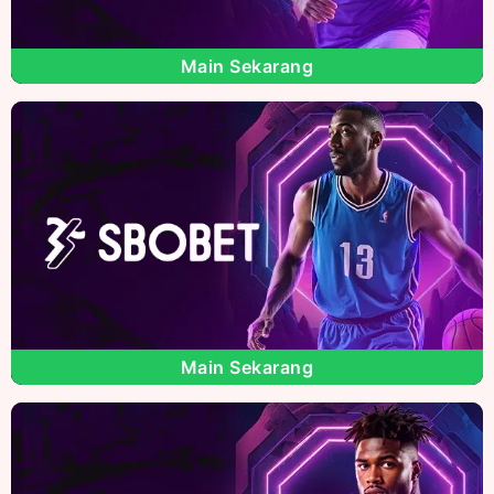
Main Sekarang
Main Sekarang