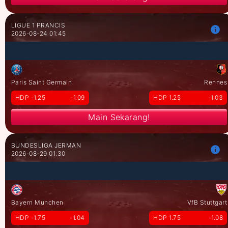
LIGUE 1 PRANCIS
2026-08-24 01:45
Paris Saint Germain
Rennes
HDP -1.25
-1.09
HDP 1.25
-1.03
Main Sekarang!
BUNDESLIGA JERMAN
2026-08-29 01:30
Bayern Munchen
VfB Stuttgart
HDP -1.75
-1.04
HDP 1.75
-1.08