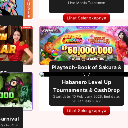
nya
Lihat Selengkapnya
Live Mania Turnamen
Lihat Selengkapnya
lender
er
nya
Playtech-Book of Sakura &
 Q3
Blazing Rainbows
9/27)
Habanero Level Up
Cashdrop
Tournaments & CashDrop
Playtech-Book of Sakura & Blazing
nya
Rainbows Cashdrop (7/14~8/13)
Start date: 10 February 2026, End date:
26 January 2027
Lihat Selengkapnya
Lihat Selengkapnya
arnival
7/21~8/18)