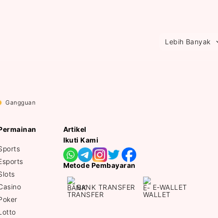
Lebih Banyak
keyboard_
Gangguan
Permainan
Artikel
Ikuti Kami
Sports
Esports
Metode Pembayaran
Slots
Casino
BANK TRANSFER
E-WALLET
Poker
Lotto