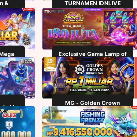
n &
TURNAMEN IDNLIVE
nya
ty Zeus
SPESIAL KEMERDEKAAN
2026
 Almighty
TURNAMEN IDNLIVE SPESIAL
KEMERDEKAAN 2026
nya
Lihat Selengkapnya
 Mega
Exclusive Game Lamp of
Cornucopia
cor
Exclusive Game Lamp of Cornucopia
nya
Lihat Selengkapnya
MG - Golden Crown
oda Man
Showdown
a Man
MG - Golden Crown Showdown
Lihat Selengkapnya
nya