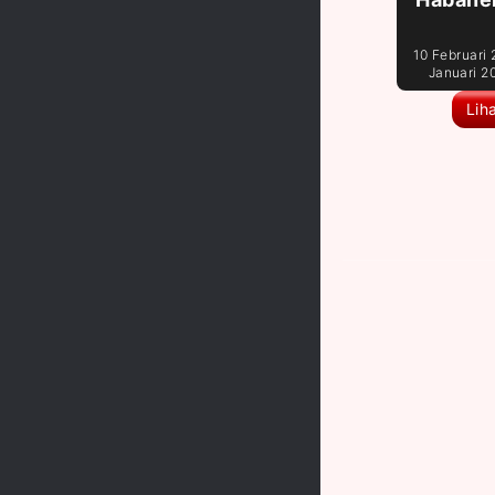
Champio
Lih
10 Februari
Januari 2
Lih