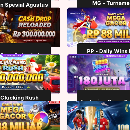
MG - Turname
Lihat Selengkap
n Spesial Agustus
at Selengkapnya
Cashdrop Almigh
2026
Spin Royal
 Spesial Agustus 2026
MG - Turnamen & Cashdrop
Zeus Spin Royal
at Selengkapnya
Lihat Selengkap
PP - Daily Wins
 Drop Reloaded
Gacor
sh Drop Reloaded
Daily Wins Mega Ga
Lihat Selengkap
at Selengkapnya
 Clucking Rush
Exclusive Game S
Turnamen
Exclusive Game Sod
ucking Rush Turnamen
at Selengkapnya
Lihat Selengkap