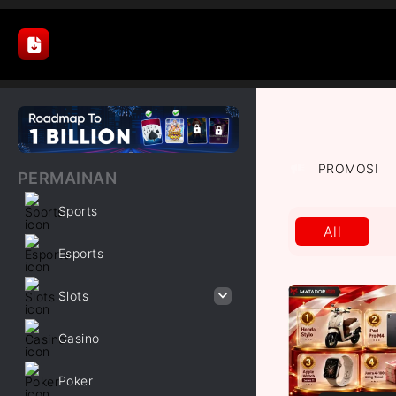
PROMOSI
PERMAINAN
Sports
All
Esports
keyboard_arrow_down
Slots
Casino
Poker