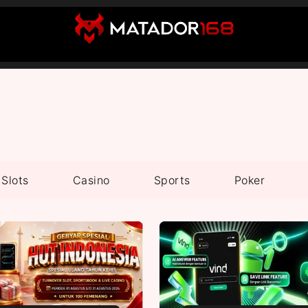
Slots
Casino
Sports
Poker