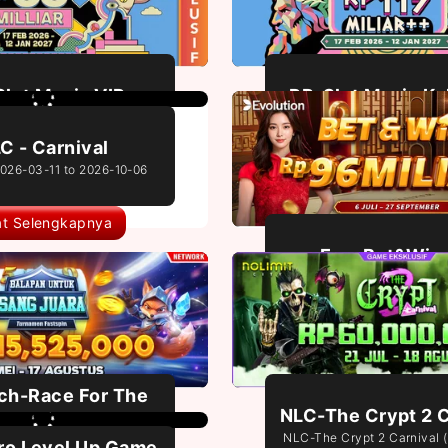
Lihat Selengkap
lot Mania VIP
PP-Slot Mania Ka
Slot Mania VIP
Slot Mania Kalend
C - Carnival
2026-03-11 to 2026-10-06
at Selengkapnya
Lihat Selengkap
at Selengkapnya
Evo-Bet&Win
Evo-Bet&Win Q3 (7/6~
Lihat Selengkap
ch-Race For The
NLC-The Crypt 2 C
Champion
NLC-The Crypt 2 Carnival (
ro Level Up Game
tech-Race For The