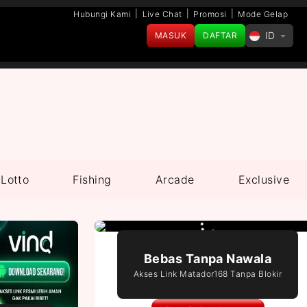
|
|
|
Hubungi Kami
Live Chat
Promosi
Mode Gelap
arrow_drop_down
ID
MASUK
DAFTAR
Lotto
Fishing
Arcade
Exclusive
Bebas Tanpa Nawala
Akses Link Matador168 Tanpa Blokir