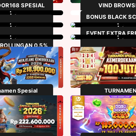
OR168 SPESIAL
VIND BROWS
EN HUT RI 2026
TERPERCAY
BONUS BLACK S
 SPESIAL TURNAMEN HUT
Akses Link Matador168 Mu
 DEPOSIT 100%
MAHJONG
RI 2026
Blokir dan Terjamin kem
ELCOME DEPOSIT NEW
EVENT BLACK SCATTER
EVENT EXTRA FR
at Selengkapnya
Lihat Selengkap
MEMBER 100%
WINS PRAGMATICP
PERKALIAN SLOT
30% DAN BUYSP
ROLLINGAN 0.5%
XTRA PERKALIAN SLOT
Lihat Selengkap
BONUS TAMBAHAN EXTRA
at Selengkapnya
BONUS MYSTER
ALL GAMES
30% DAN BUYSPIN 25% 
Bonus Mystery Box G
LINGAN ALL GAMES 0.5%
at Selengkapnya
Lihat Selengkap
SETIAP MINGGU
Lihat Selengkap
at Selengkapnya
namen Spesial
TURNAME
ang Kemerdekaan
KEMERDEKAAN 
2026
Candy 3D & Devil 
en Spesial Menjelang
TURNAMEN KEMERDEKAA
n 2026 oleh IDNSlot akan
Candy 3D & Devil Dice 
ng dari 9 Agustus s/d 16
berlangsung dari 3 - 31 Ag
26 dengan Total Hadiah Rp
dengan Total Hadiah Rp 100
218,900,000,-