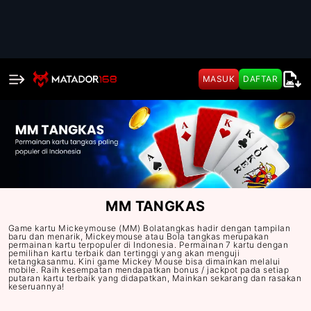
MASUK
DAFTAR
MM TANGKAS
Game kartu Mickeymouse (MM) Bolatangkas hadir dengan tampilan
baru dan menarik, Mickeymouse atau Bola tangkas merupakan
permainan kartu terpopuler di Indonesia. Permainan 7 kartu dengan
pemilihan kartu terbaik dan tertinggi yang akan menguji
ketangkasanmu. Kini game Mickey Mouse bisa dimainkan melalui
mobile. Raih kesempatan mendapatkan bonus / jackpot pada setiap
putaran kartu terbaik yang didapatkan, Mainkan sekarang dan rasakan
keseruannya!