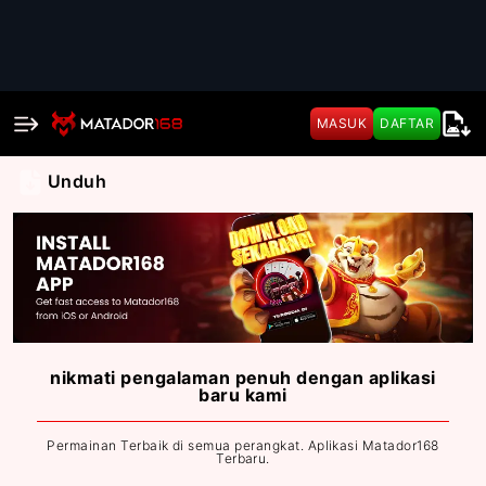
MASUK
DAFTAR
Unduh
nikmati pengalaman penuh dengan aplikasi
baru kami
Permainan Terbaik di semua perangkat. Aplikasi Matador168
Terbaru.